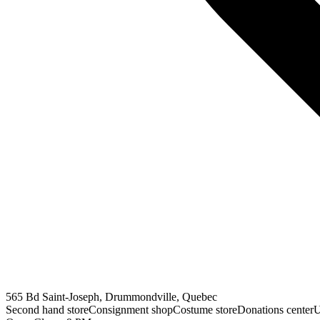
565 Bd Saint-Joseph, Drummondville, Quebec
Second hand store
Consignment shop
Costume store
Donations center
U