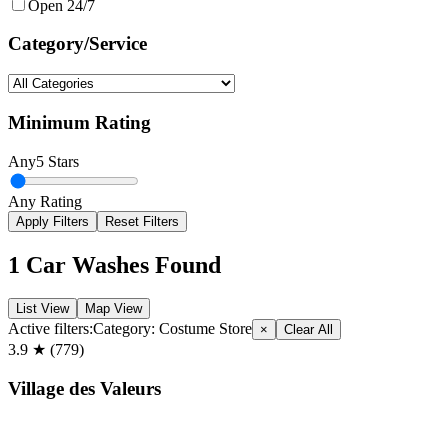
Open 24/7
Category/Service
Minimum Rating
Any
5 Stars
Any Rating
Apply Filters
Reset Filters
1
Car Washes Found
List View
Map View
Active filters:
Category:
Costume Store
×
Clear All
3.9
★ (
779
)
Village des Valeurs