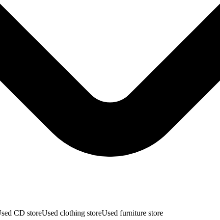
sed CD store
Used clothing store
Used furniture store