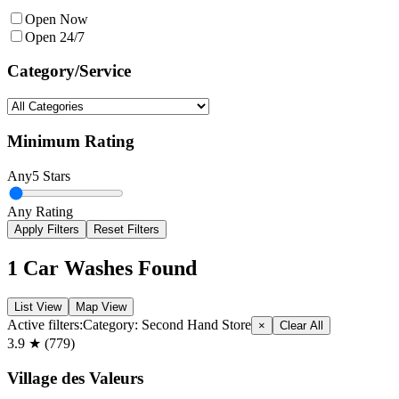
Open Now
Open 24/7
Category/Service
Minimum Rating
Any
5 Stars
Any Rating
Apply Filters
Reset Filters
1
Car Washes Found
List View
Map View
Active filters:
Category:
Second Hand Store
×
Clear All
3.9
★ (
779
)
Village des Valeurs