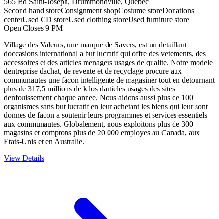
565 Bd Saint-Joseph, Drummondville, Quebec
Second hand store
Consignment shop
Costume store
Donations
center
Used CD store
Used clothing store
Used furniture store
Open Closes 9 PM
Village des Valeurs, une marque de Savers, est un detaillant
doccasions international a but lucratif qui offre des vetements, des
accessoires et des articles menagers usages de qualite. Notre modele
dentreprise dachat, de revente et de recyclage procure aux
communautes une facon intelligente de magasiner tout en detournant
plus de 317,5 millions de kilos darticles usages des sites
denfouissement chaque annee. Nous aidons aussi plus de 100
organismes sans but lucratif en leur achetant les biens qui leur sont
donnes de facon a soutenir leurs programmes et services essentiels
aux communautes. Globalement, nous exploitons plus de 300
magasins et comptons plus de 20 000 employes au Canada, aux
Etats-Unis et en Australie.
View Details